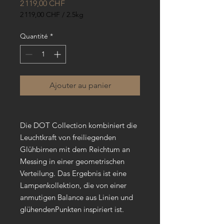
Prix
2 119,00 CHF
2 119,00 CHF
/
2.5kg
2 119,00 CHF
pour
Quantité
*
2.5
Kilogrammes
Ajouter au panier
Die DOT Collection kombiniert die
Leuchtkraft von freiliegenden
Glühbirnen mit dem Reichtum an
Messing in einer geometrischen
Verteilung. Das Ergebnis ist eine
Lampenkollektion, die von einer
anmutigen Balance aus Linien und
glühendenPunkten inspiriert ist.