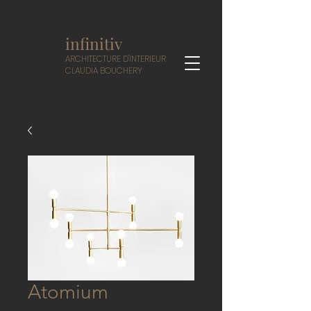
infinitiv
A
RCHITECTURE D'INTERIEUR
CLAUDIA BOUCHERY
Atomium