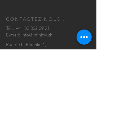
CONTACTEZ-NOUS :
Tél :
+41 32 322 29 21
E-mail:
info@infinitiv.ch
Rue de la Plaenke 1,
2502 Biel/Bienne
CONTACT