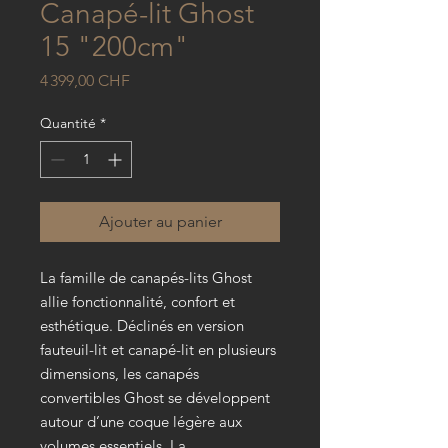
Canapé-lit Ghost
15 "200cm"
Prix
4 399,00 CHF
Quantité
*
Ajouter au panier
La famille de canapés-lits Ghost
allie fonctionnalité, confort et
esthétique. Déclinés en version
fauteuil-lit et canapé-lit en plusieurs
dimensions, les canapés
convertibles Ghost se développent
autour d’une coque légère aux
volumes essentiels. La