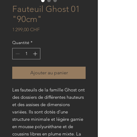
Fauteuil Ghost 01
"90cm"
Prix
1 299,00 CHF
Quantité
*
Ajouter au panier
Les fauteuils de la famille Ghost ont
des dossiers de différentes hauteurs
et des assises de dimensions
variées. Ils sont dotés d’une
structure minimale et légère garnie
en mousse polyuréthane et de
coussins libres en plume mixte. La