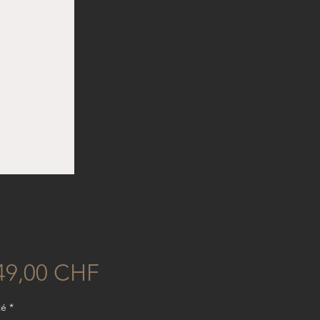
Prix
49,00 CHF
té
*