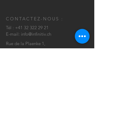
7 - 9 semaines
CONTACTEZ-NOUS :
Tél :
+41 32 322 29 21
E-mail:
info@infinitiv.ch
Rue de la Plaenke 1,
2502 Biel/Bienne
CONTACT