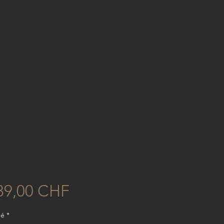
Prix
89,00 CHF
té
*